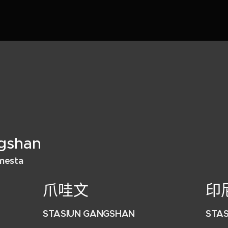
ngshan
mesta
爪哇文
印
STASIUN GANGSHAN
STA