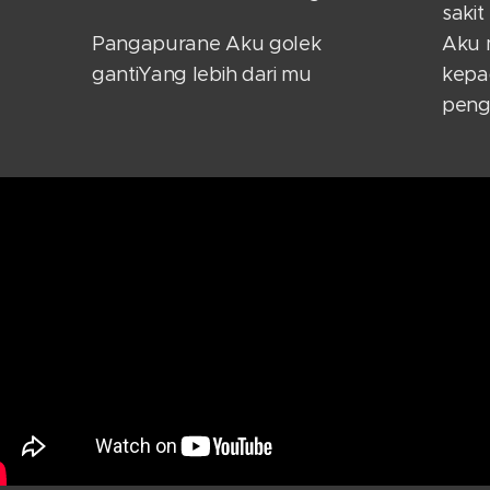
sakit
Pangapurane Aku golek
Aku 
gantiYang lebih dari mu
kepa
peng