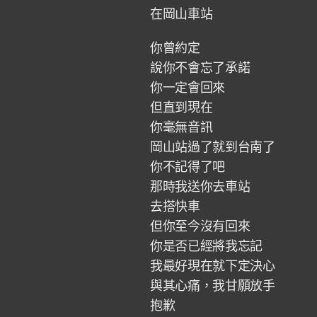
在岡山車站
你曾約定
說你不會忘了承諾
你一定會回來
但直到現在
你毫無音訊
岡山站過了就到台南了
你不記得了吧
那時我送你去車站
去搭快車
但你至今沒有回來
你是否已經將我忘記
我最好現在就下定決心
與其心痛，我甘願放手
抱歉