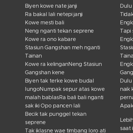
Biyen kowe nate janji
Dulu
Ra bakal lali netepi janji
Tidak
Kowe mesti bali
Engk
Neng nganti tekan seprene
Tapi 
Kowe ra ono kabare
Engk
Stasiun Gangshan meh nganti
Stas
Tainan
Tain
Kowe ra kelinganNeng Stasiun
Engk
Gangshan kene
Gang
Biyen tak terke kowe budal
Dulu
lungoNumpak sepur atas kowe
naik 
malah bablasRa bali bali nganti
perna
sak iki Opo pancen lali
Apak
Becik tak punggel tekan
Lebi
seprene
saat 
Tak iklasne wae timbang loro ati