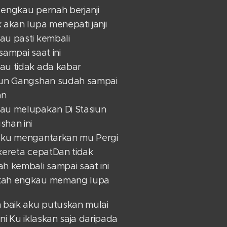
 engkau pernah berjanji
 akan lupa menepati janji
au pasti kembali
sampai saat ini
au tidak ada kabar
iun Gangshan sudah sampai
an
au melupakan Di Stasiun
shan ini
 ku mengantarkan mu Pergi
kereta cepatDan tidak
h kembali sampai saat ini
ah engkau memang lupa
h baik aku putuskan mulai
ini Ku iklaskan saja daripada