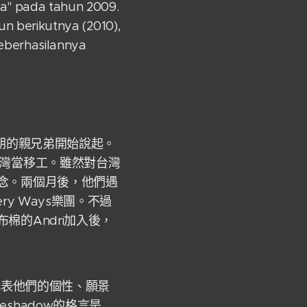
a" pada tahun 2009.
un berikutnya (2010),
eberhasilannya
哇瑪朗的親兄弟開始說起。
台灣當移工。雖然對台灣
念。兩個月後，他們遇
y Ways樂團。不過
的Andri加入後，
以代表他們的個性、願景
shadow的格言是