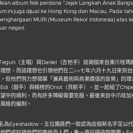
kan album fisik perdana "Jejak Langkah Anak Bangs
bum ini juga dijual ke Hong Kong dan Macau. Pada tah
enghargaan MURI (Museum Rekor Indonesia) atas k
ar negeri.
可從Teguh（主唱）與Daniel（吉他手）這兩個來自東爪
理想，而這理想也引領他們在二○○七年六月十九日來到
限，但他們努力想發展「兼具藝術與商業價值的音樂」的理
di（鼓手）與楠榜的Onot（貝斯手），並一起組了Chiper
望中的順利，而有許多障礙需要克服。最後來自中爪哇加布棉
滾風格的編制。
s後來改名為Eyeshadow，五位團員們一致認為這個新名字足
他們或知道他們的樂迷與人們，會一直記得這個樂團。Eye