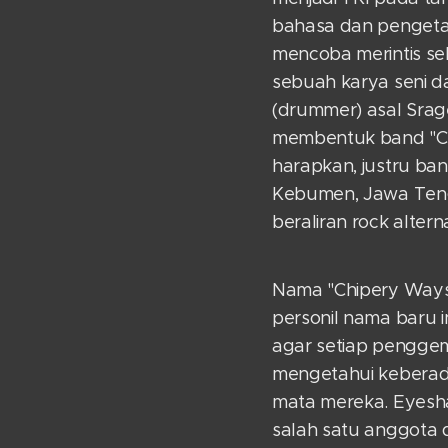
bahasa dan pengeta
mencoba merintis se
sebuah karya seni d
(drummer) asal Sra
membentuk band "Chi
harapkan, justru ba
Kebumen, Jawa Teng
beraliran rock alterna
Nama "Chipery Ways"
personil nama baru i
agar setiap penggem
mengetahui keberad
mata mereka. Eyesha
salah satu anggota 