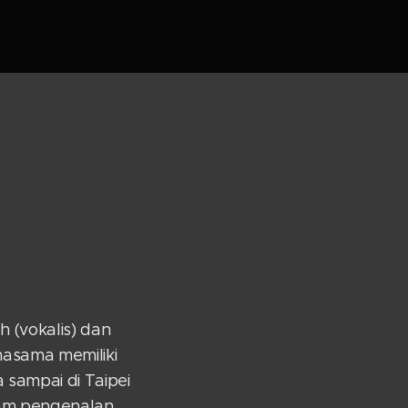
h (vokalis) dan
masama memiliki
sampai di Taipei
lam pengenalan