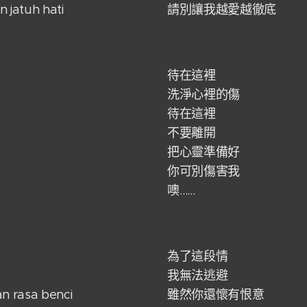
jatuh hati
請別讓我越愛越徹底
待在這裡
洗淨心裡的傷
待在這裡
不要離開
把心靈準備好
你可別傷害我
噢……
為了這段情
我無法逃避
n rasa benci
雖然你還懷有恨意