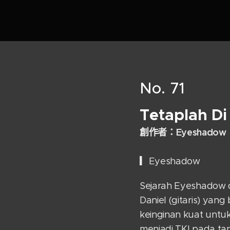
No. 71
Tetaplah D
創
作者：
Eyeshadow
▎Eyeshadow
Sejarah Eyeshadow di
Daniel (gitaris) yan
keinginan kuat untu
menjadi TKI pada ta