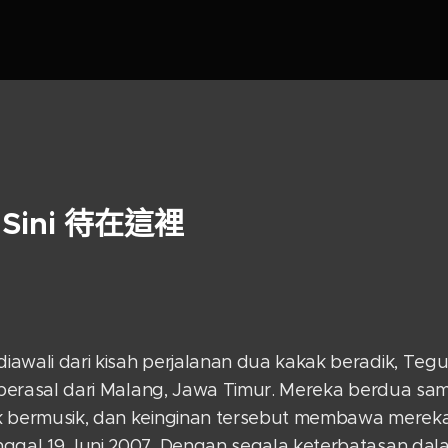
i Sini 待在這裡
awali dari kisah perjalanan dua kakak beradik, Tegu
g berasal dari Malang, Jawa Timur. Mereka berdua sa
k bermusik, dan keinginan tersebut membawa mereka 
nggal 19 Juni 2007. Dengan segala keterbatasan da