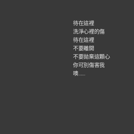
待在這裡
洗淨心裡的傷
待在這裡
不要離開
不要拋棄這顆心
你可別傷害我
噢……