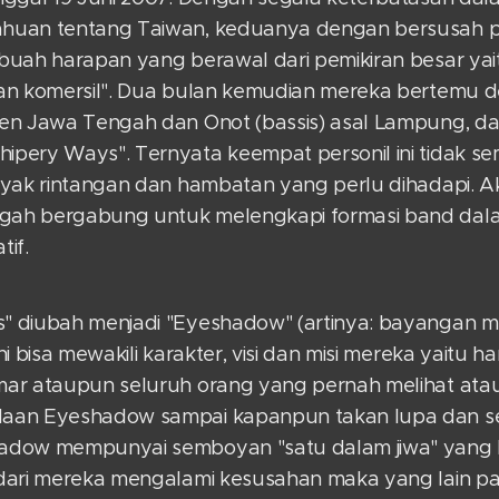
huan tentang Taiwan, keduanya dengan bersusah p
buah harapan yang berawal dari pemikiran besar yai
an komersil". Dua bulan kemudian mereka bertemu 
gen Jawa Tengah dan Onot (bassis) asal Lampung, 
pery Ways". Ternyata keempat personil ini tidak s
nyak rintangan dan hambatan yang perlu dihadapi. Ak
ah bergabung untuk melengkapi formasi band dal
tif.
 diubah menjadi "Eyeshadow" (artinya: bayangan ma
ni bisa mewakili karakter, visi dan misi mereka yaitu
ar ataupun seluruh orang yang pernah melihat ata
aan Eyeshadow sampai kapanpun takan lupa dan se
dow mempunyai semboyan "satu dalam jiwa" yang be
dari mereka mengalami kesusahan maka yang lain p