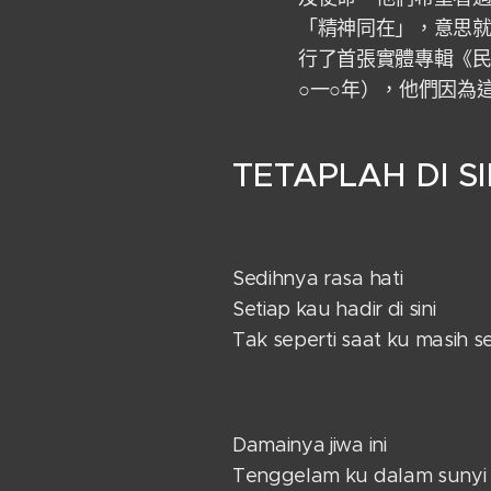
「精神同在」，意思就
行了首張實體專輯《
○一○年），他們因為
TETAPLAH DI SI
Sedihnya rasa hati
Setiap kau hadir di sini
Tak seperti saat ku masih se
Damainya jiwa ini
Tenggelam ku dalam sunyi