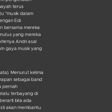
ayah terus
tu "musik dalam
dengan Edi
dan bersama mereka
emulus yang mereka
hirnya Andri asal
am gaya musik yang
ta). Menurut kelima
 harapan sebagai band
u pernah
lalu terbayang di
rarti bila ada
asti akan membantu.