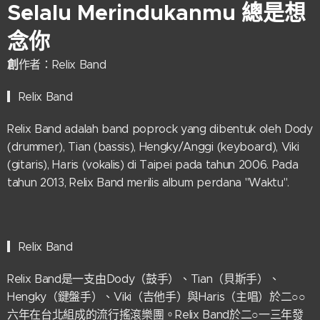
Selalu Merindukanmu
總是想
念你
創
作者：Relix Band
▎Relix Band
Relix Band adalah band poprock yang dibentuk oleh Dody
(drummer), Tian (bassis), Hengky/Anggi (keyboard), Viki
(gitaris), Haris (vokalis) di Taipei pada tahun 2006. Pada
tahun 2013, Relix Band merilis album perdana "Waktu".
▎Relix Band
Relix Band是一支由Dody（鼓手）、Tian（貝斯手）、
Hengky（鍵盤手）、Viki（吉他手）與Haris（主唱）於二○○
六年在台北組成的流行搖滾樂團。Relix Band於二○一三年發