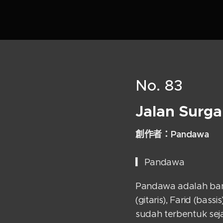
No. 83
Jalan Surg
創
作者：Pandawa
▎Pandawa
Pandawa adalah band 
(gitaris), Farid (ba
sudah terbentuk sej