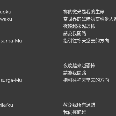
dupku
祢的微光是我的生命
jiwaku
當世界的黑暗讓靈魂步入
夜晚越來越恐怖
請為我開路
u surga-Mu
指引往祢天堂去的方向
夜晚越來越恐怖
請為我開路
u surga-Mu
指引往祢天堂去的方向
ilafku
赦免我所有過錯
我向祢跪拜