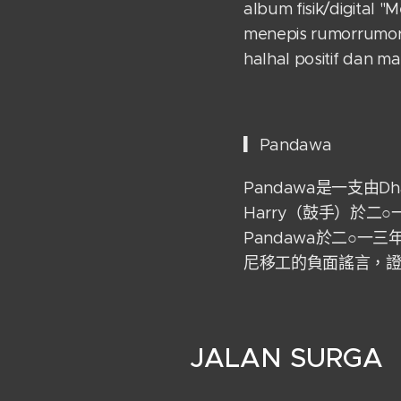
album fisik/digital "
menepis rumorrumor
halhal positif dan m
▎Pandawa
Pandawa是一支由D
Harry（鼓手）於二
Pandawa於二○
尼移工的負面謠言，
JALAN SURGA