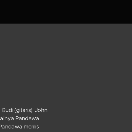
Budi (gitaris), John
 Awalnya Pandawa
Pandawa merilis