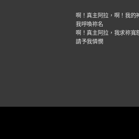
啊！真主阿拉，啊！我的
我呼喚祢名
啊！真主阿拉，我求祢寬
請予我憐憫