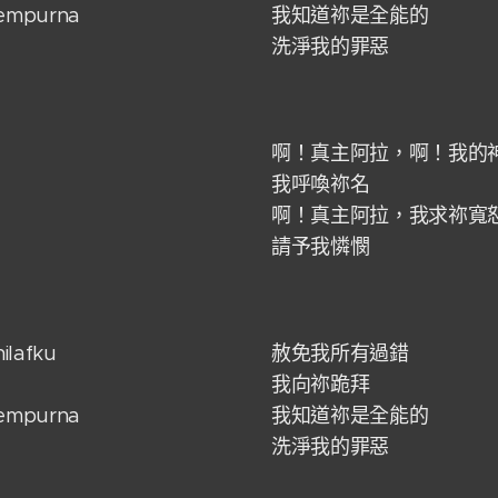
sempurna
我知道祢是全能的
洗淨我的罪惡
啊！真主阿拉，啊！我的
我呼喚祢名
啊！真主阿拉，我求祢寬
請予我憐憫
ilafku
赦免我所有過錯
我向祢跪拜
sempurna
我知道祢是全能的
洗淨我的罪惡