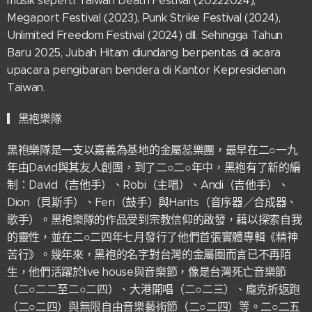
musik seperti Taiwan Death Festival (20222024),
Megaport Festival (2023), Punk Strike Festival (2024),
Unlimited Freedom Festival (2024) dll. Sehingga Tahun
Baru 2025, Jubah Hitam diundang berpentas di acara
upacara pengibaran bendera di Kantor Kepresidenan
Taiwan.
▎黑袍樂隊
黑袍樂隊是一支以嘉義為基地的金屬蕊樂團，最早在二○一九
年由David與其友人創團，到了二○二○年中，黑袍有了新的編
制：David（吉他手）、Robi（主唱）、Andi（吉他手）、
Dion（貝斯手）、Feri（鼓手）與Harits（音序器／合成器、
歌手）。黑袍樂隊的作品受到宗教信仰的啟發，藉以探索自我
的靈性，並在二○二四年七月發行了他們首張實體專輯《精神
苦行》。幾年來，黑袍的名字對台灣的金屬圈而言已不再陌
生，他們活躍於live house與音樂節，像是台灣死亡音樂節
（二○二二至二○二四）、大港開唱（二○二三）、龐克折返跑
（二○二四）與無限自由音樂藝術節（二○二四）等。二○二五