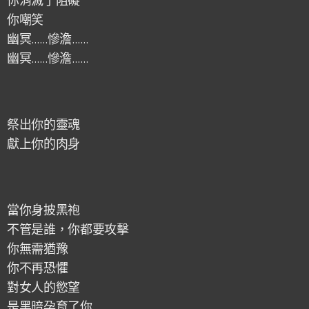
你消滅了阻礙
你嘲笑
幽冥……慘澹……
幽冥……慘澹……
祭出你的靈魂
獻上你的肉身
當你身披黑袍
不管是誰，你都要攻擊
你無需猶豫
你不再恐懼
對女人的慾望
是黑暗孕育了你