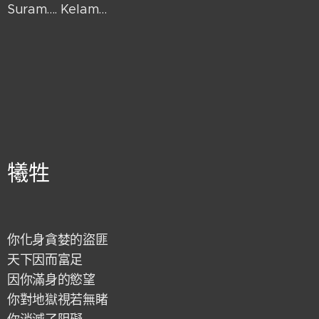
Suram.... Kelam…
犧牲
你化身貪婪的盜匪
天下因而富足
因你滿身的慾望
你對地獄視若無睹