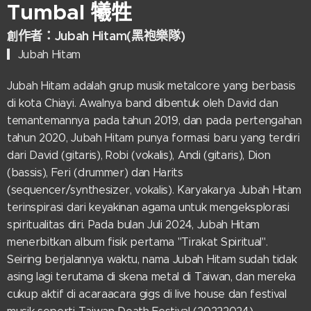
Tumbal
犧牲
作者：Jubah Hitam(
黑袍樂隊)
創
▎Jubah Hitam
Jubah Hitam adalah grup musik metalcore yang berbasis
di kota Chiayi. Awalnya band dibentuk oleh David dan
temantemannya pada tahun 2019, dan pada pertengahan
tahun 2020, Jubah Hitam punya formasi baru yang terdiri
dari David (gitaris), Robi (vokalis), Andi (gitaris), Dion
(bassis), Feri (drummer) dan Harits
(sequencer/synthesizer, vokalis). Karyakarya Jubah Hitam
terinspirasi dari keyakinan agama untuk mengeksplorasi
spiritualitas diri. Pada bulan Juli 2024, Jubah Hitam
menerbitkan album fisik pertama "Tirakat Spiritual".
Seiring berjalannya waktu, nama Jubah Hitam sudah tidak
asing lagi terutama di skena metal di Taiwan, dan mereka
cukup aktif di acaraacara gigs di live house dan festival