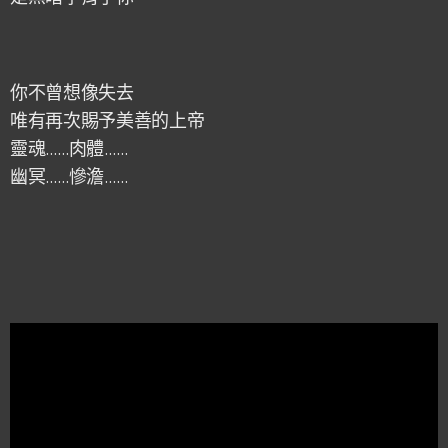
你不曾想像失去
唯有再次賜予美善的上帝
靈魂……肉體……
幽冥……慘澹……