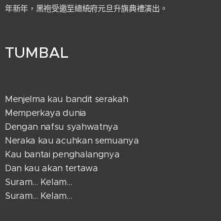
年新年，黑袍受邀至總統府元旦升旗典禮演出。
TUMBAL
Menjelma kau bandit serakah
Memperkaya dunia
Dengan nafsu syahwatnya
Neraka kau acuhkan semuanya
Kau bantai penghalangnya
Dan kau akan tertawa
Suram… Kelam...
Suram… Kelam…