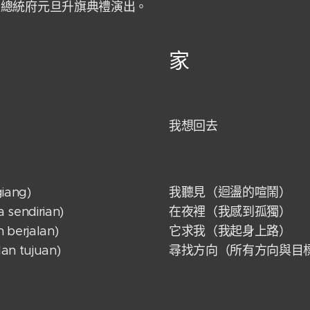
至總統府元旦升旗典禮演出。
家
我想回去
giang)
我聽見（迴盪的喧鬧）
 sendirian)
在夜裡（我感到孤獨）
 berjalan)
它求我（我起身上路）
an tujuan)
尋找方向（所有方向與目