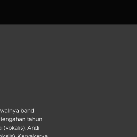
 Awalnya band
rtengahan tahun
 (vokalis), Andi
vokalis). Karyakarya