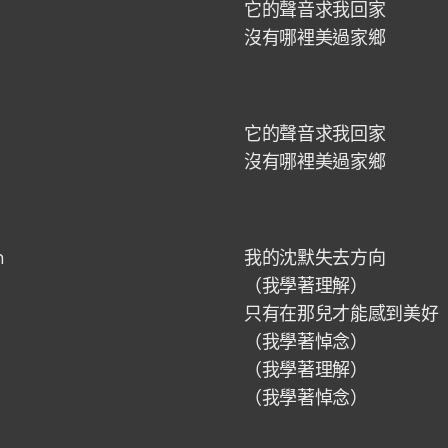
它的聲音求我回家
沒有哪裡美過家鄉
它的聲音求我回家
沒有哪裡美過家鄉
h
我的沈默失去方向
（我學著理解）
只有在那兒才能感到美好
（我學著悼念）
（我學著理解）
（我學著悼念）