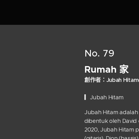
No. 79
Rumah
家
創
作者：Jubah Hitam
▎Jubah Hitam
Jubah Hitam adalah 
dibentuk oleh Davi
2020, Jubah Hitam pun
(gitaris), Dion (bass