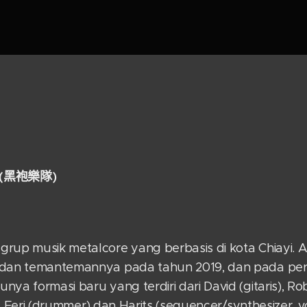
(
黑袍樂隊)
grup musik metalcore yang berbasis di kota Chiayi.
d dan temantemannya pada tahun 2019, dan pada pe
ya formasi baru yang terdiri dari David (gitaris), Robi
is), Feri (drummer) dan Harits (sequencer/synthesizer, 