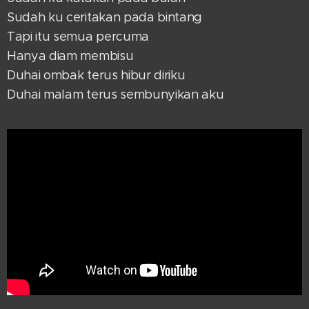
Sudah ku ceritakan pada bintang
Tapi itu semua percuma
Hanya diam membisu
Duhai ombak terus hibur diriku
Duhai malam terus sembunyikan aku