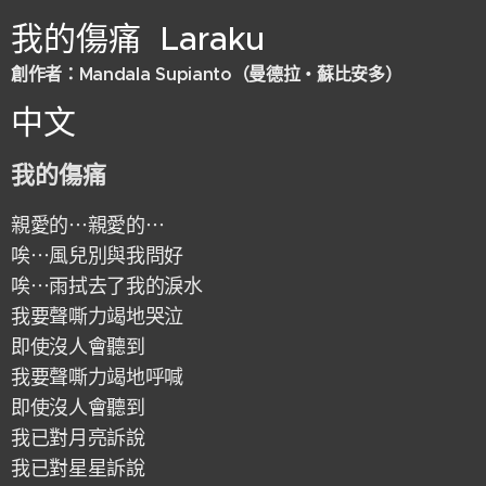
我的傷痛 Laraku
創作者：
Mandala Supianto
（
曼德拉・蘇比安多
）
中文
我的傷痛
親愛的⋯親愛的⋯
唉⋯風兒別與我問好
唉⋯雨拭去了我的淚水
我要聲嘶力竭地哭泣
即使沒人會聽到
我要聲嘶力竭地呼喊
即使沒人會聽到
我已對月亮訴說
我已對星星訴說