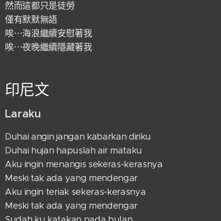
然而這都只是徒勞
僅有默默無語
唉⋯海浪繼續安慰著我
唉⋯夜晚繼續隱藏著我
印尼文
Laraku
Duhai angin jangan kabarkan diriku
Duhai hujan hapuslah air mataku
Aku ingin menangis sekeras-kerasnya
Meski tak ada yang mendengar
Aku ingin teriak sekeras-kerasnya
Meski tak ada yang mendengar
Sudah ku katakan pada bulan