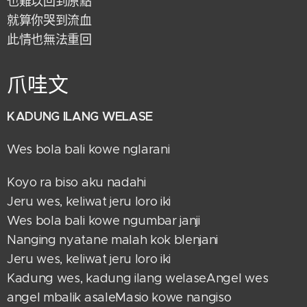
也難以回到原點
就算你哭到流血
此情也無法重回
爪哇文
KADUNG ILANG WELASE
Wes bola bali kowe nglarani
Koyo ra biso aku nadahi
Jeru wes, keliwat jeru loro iki
Wes bola bali kowe ngumbar janji
Nanging nyatane malah kok blenjani
Jeru wes, keliwat jeru loro iki
Kadung wes, kadung ilang welaseAngel wes
angel mbalik asaleMasio kowe nangiso